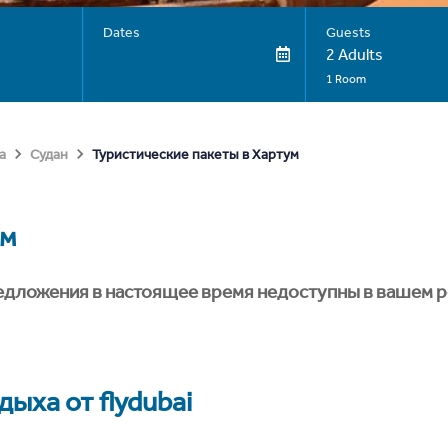
Dates
Guests
2 Adults
1 Room
Туристические пакеты в Хартум
а
Судан
ум
едложения в настоящее время недоступны в вашем р
ыха от flydubai