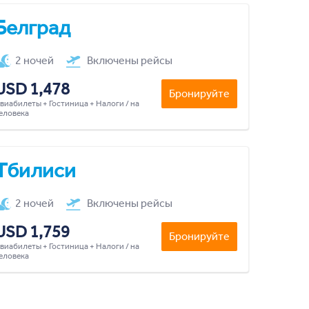
Белград
2 ночей
Включены рейсы
USD 1,478
Бронируйте
виабилеты + Гостиница + Налоги / на
еловека
Тбилиси
2 ночей
Включены рейсы
USD 1,759
Бронируйте
виабилеты + Гостиница + Налоги / на
еловека