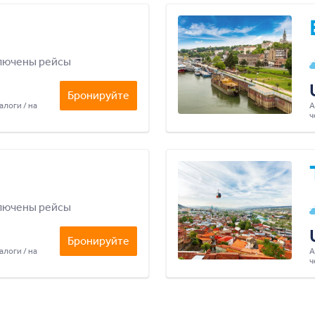
лючены рейсы
Бронируйте
алоги / на
А
ч
лючены рейсы
Бронируйте
алоги / на
А
ч