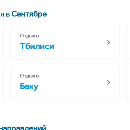
я в
Сентябре
Отдых в
Тбилиси
Отдых в
Баку
 направлений