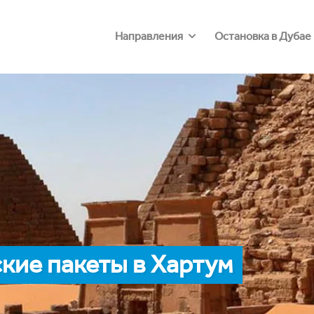
Направления
Остановка в Дубае
кие пакеты в Хартум