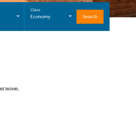
Class
Search
Economy
егионе.