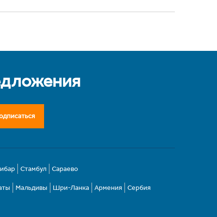
едложения
одписаться
зибар
Стамбул
Сараево
аты
Мальдивы
Шри-Ланка
Армения
Сербия