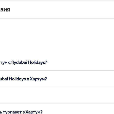
зия
ум с flydubai Holidays?
bai Holidays в Хартум?
ь турпакет в Хартум?