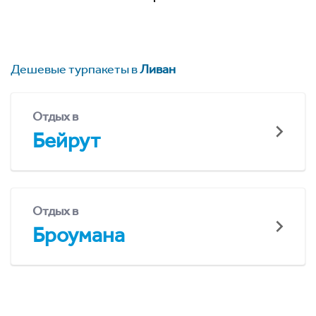
Дешевые турпакеты в
Ливан
Отдых в
Бейрут
Отдых в
Броумана