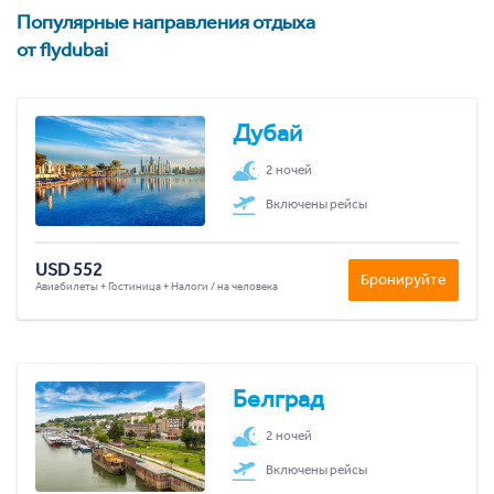
Популярные направления отдыха
от flydubai
Дубай
2 ночей
Включены рейсы
USD 552
Бронируйте
Авиабилеты + Гостиница + Налоги / на человека
Белград
2 ночей
Включены рейсы