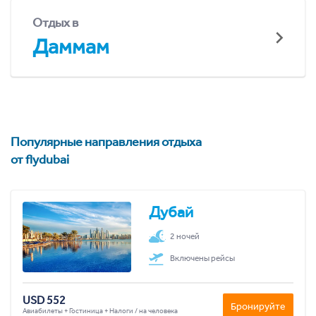
Отдых в
Даммам
Популярные направления отдыха
от flydubai
Дубай
2 ночей
Включены рейсы
USD 552
Бронируйте
Авиабилеты + Гостиница + Налоги / на человека