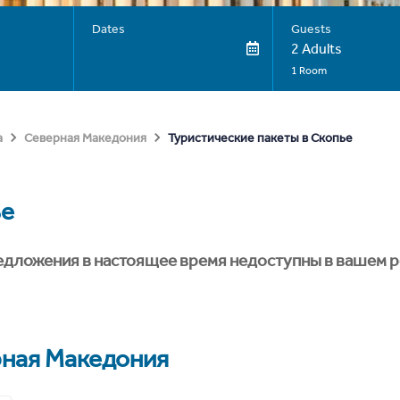
Dates
Guests
2 Adults
1 Room
Туристические пакеты в Скопье
а
Северная Македония
ье
едложения в настоящее время недоступны в вашем р
ная Македония