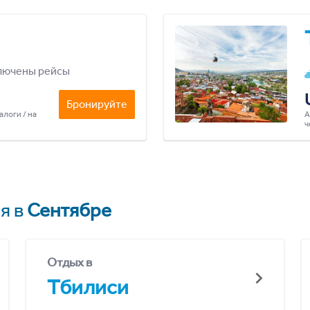
лючены рейсы
Бронируйте
алоги / на
А
ч
я в
Сентябре
Отдых в
Тбилиси