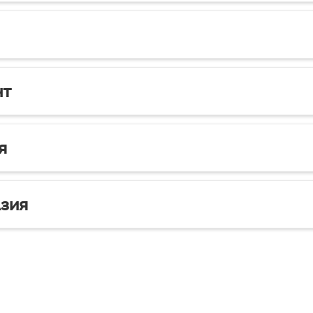
нт
я
зия