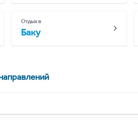
Отдых в
Баку
 направлений