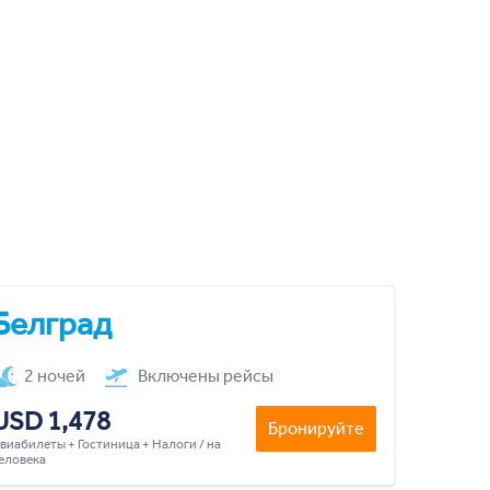
Белград
2 ночей
Включены рейсы
USD 1,478
Бронируйте
виабилеты + Гостиница + Налоги / на
еловека