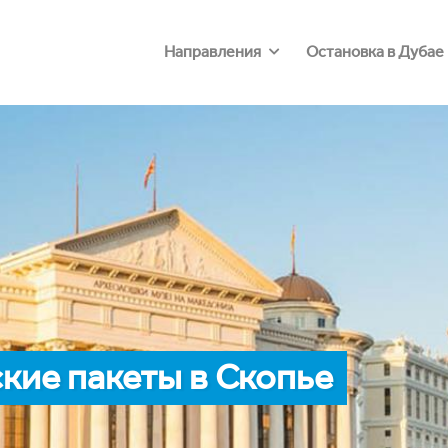
Направления
Остановка в Дубае
кие пакеты в Скопье