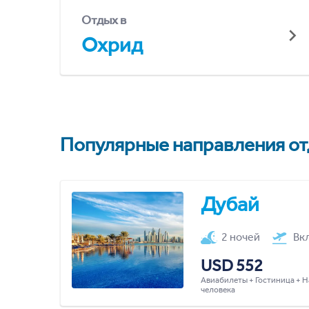
Отдых в
Охрид
Популярные направления отд
Дубай
2 ночей
Вк
USD 552
Авиабилеты + Гостиница + Н
человека