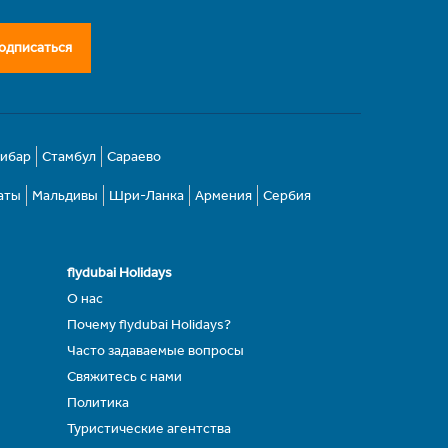
одписаться
зибар
Стамбул
Сараево
аты
Мальдивы
Шри-Ланка
Армения
Сербия
flydubai Holidays
О нас
Почему flydubai Holidays?
Часто задаваемые вопросы
Свяжитесь с нами
Политика
Туристические агентства