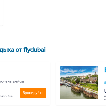
ыха от flydubai
лючены рейсы
Бронируйте
алоги / на
А
ч