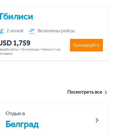
Тбилиси
2 ночей
Включены рейсы
USD 1,759
Бронируйте
виабилеты + Гостиница + Налоги / на
еловека
Посмотреть все
Отдых в
Белград