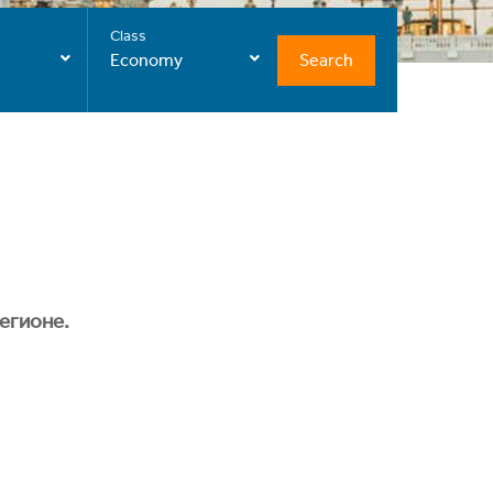
Class
Search
Economy
егионе.