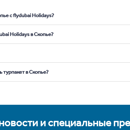
ье с flydubai Holidays?
bai Holidays в Скопье?
ь турпакет в Скопье?
 новости и специальные пр