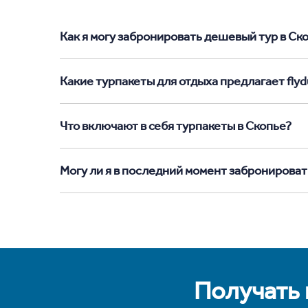
Как я могу забронировать дешевый тур в Скоп
Какие турпакеты для отдыха предлагает flydu
Что включают в себя турпакеты в Скопье?
Могу ли я в последний момент забронироват
Получать