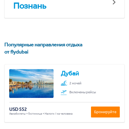
Познань
Популярные направления отдыха
от flydubai
Дубай
2 ночей
Включены рейсы
USD 552
Бронируйте
Авиабилеты + Гостиница + Налоги / на человека