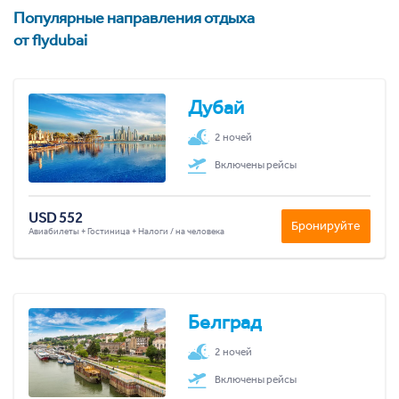
Популярные направления отдыха
от flydubai
Дубай
2 ночей
Включены рейсы
USD 552
Бронируйте
Авиабилеты + Гостиница + Налоги / на человека
Белград
2 ночей
Включены рейсы