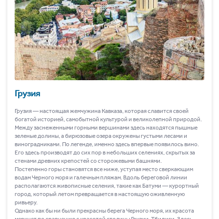
Грузия
Грузия ― настоящая жемчужина Кавказа, которая славится своей
богатой историей, самобытной культурой и великолепной природой.
Между заснеженными горными вершинами здесь находятся пышные
зеленые долины, а бирюзовые озера окружены густыми лесами и
виноградниками. По легенде, именно здесь впервые появилось вино.
Его здесь производят до сих пор в небольших селениях, скрытых за
стенами древних крепостей со сторожевыми башнями.
Постепенно горы становятся все ниже, уступая место сверкающим
водам Черного моря и галечным пляжам. Вдоль береговой линии
располагаются живописные селения, такие как Батуми ― курортный
город, который летом превращается в настоящую оживленную
ривьеру.
Однако как бы ни были прекрасны берега Черного моря, их красота
меркнет по сравнению с красотой столицы Грузии, Тбилиси. Здесь