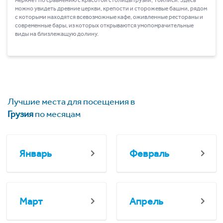
можно увидеть древние церкви, крепости и сторожевые башни, рядом
с которыми находятся всевозможные кафе, оживленные рестораны и
современные бары, из которых открываются умопомрачительные
виды на близлежащую долину.
Лучшие места для посещения в
Грузия
по месяцам
Январь
Февраль
Март
Апрель