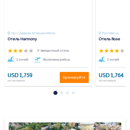
пр-т Давида Агмашенебели
Рустави ш.
Отель Harmony
Отель Rose
3-звездочный отель
4
2 ночей
Включены рейсы
2 ночей
USD 1,759
USD 1,764
Бронируйте
на человека
на человека