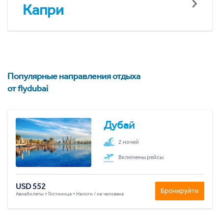
Капри
Популярные направления отдыха
от flydubai
Дубай
2 ночей
Включены рейсы
USD 552
Бронируйте
Авиабилеты + Гостиница + Налоги / на человека