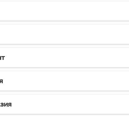
нт
я
зия