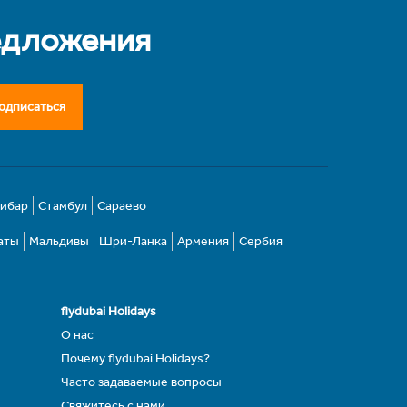
едложения
одписаться
зибар
Стамбул
Сараево
аты
Мальдивы
Шри-Ланка
Армения
Сербия
flydubai Holidays
О нас
Почему flydubai Holidays?
Часто задаваемые вопросы
Свяжитесь с нами