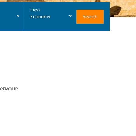
Class
Search
Economy
егионе.