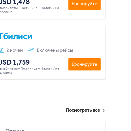
USD 1,478
Бронируйте
виабилеты + Гостиница + Налоги / на
еловека
Тбилиси
2 ночей
Включены рейсы
USD 1,759
Бронируйте
виабилеты + Гостиница + Налоги / на
еловека
Посмотреть все