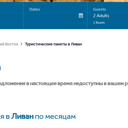
Dates
Guests
2 Adults
1 Room
Туристические пакеты в Ливан
ий Восток
н
едложения в настоящее время недоступны в вашем р
я в
Ливан
по месяцам