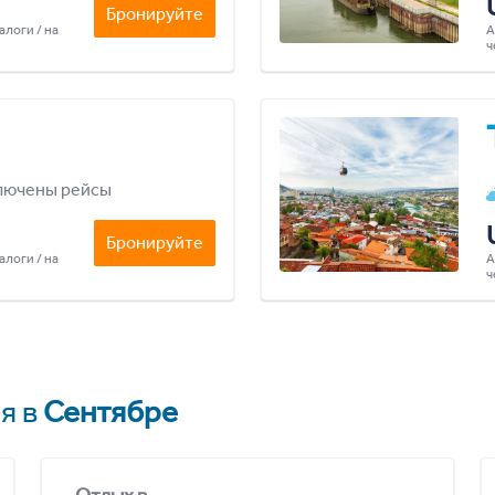
Бронируйте
алоги / на
А
ч
лючены рейсы
Бронируйте
алоги / на
А
ч
я в
Сентябре