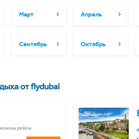
Март
Апрель
Сентябрь
Октябрь
ыха от flydubai
лючены рейсы