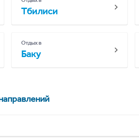
Отдых в
Тбилиси
Отдых в
Баку
 направлений