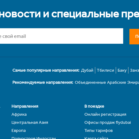
 новости и специальные пр
П
Самые популярные направления:
Дубай
Тбилиси
Баку
Зан
Рекомендуемые направления:
Объединенные Арабские Эмир
.
Направления
В поездке
Африка
Онлайн регистрация
Центральная Азия
Офисы продаж flydubai
Европа
Типы тарифов
Полуостров Индостан
Карта сайта