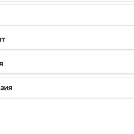
нт
я
зия