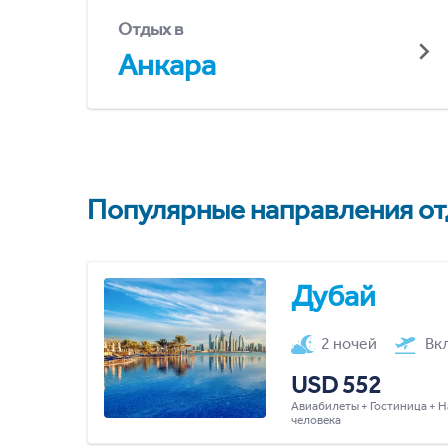
Отдых в
Анкара
Популярные направления отд
Дубай
2 ночей
Вк
USD 552
Авиабилеты + Гостиница + Н
человека