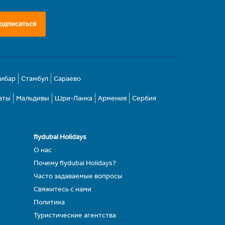
одписаться
зибар
Стамбул
Сараево
аты
Мальдивы
Шри-Ланка
Армения
Сербия
flydubai Holidays
О нас
Почему flydubai Holidays?
Часто задаваемые вопросы
Свяжитесь с нами
Политика
Туристические агентства