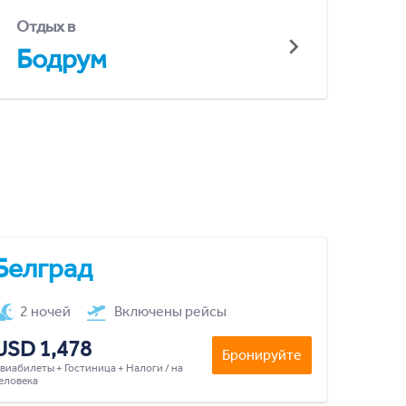
Отдых в
Бодрум
Белград
2 ночей
Включены рейсы
USD 1,478
Бронируйте
виабилеты + Гостиница + Налоги / на
еловека