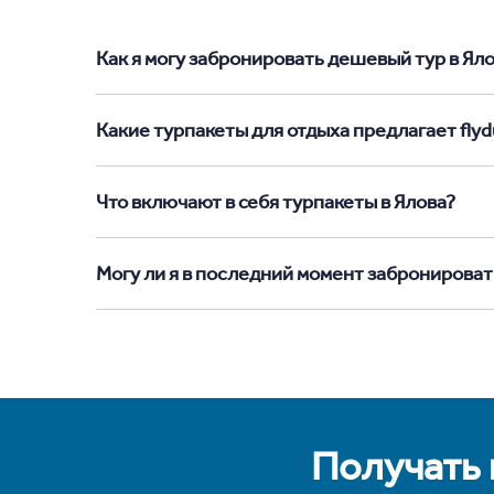
Как я могу забронировать дешевый тур в Ялов
Какие турпакеты для отдыха предлагает flydu
Что включают в себя турпакеты в Ялова?
Могу ли я в последний момент забронироват
Получать