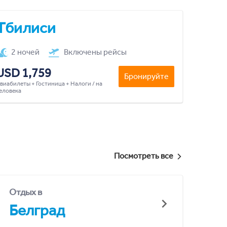
Тбилиси
2 ночей
Включены рейсы
USD 1,759
Бронируйте
виабилеты + Гостиница + Налоги / на
еловека
Посмотреть все
Отдых в
Белград