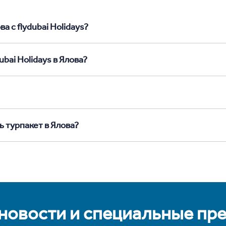
а с flydubai Holidays?
bai Holidays в Ялова?
ь турпакет в Ялова?
 новости и специальные пр