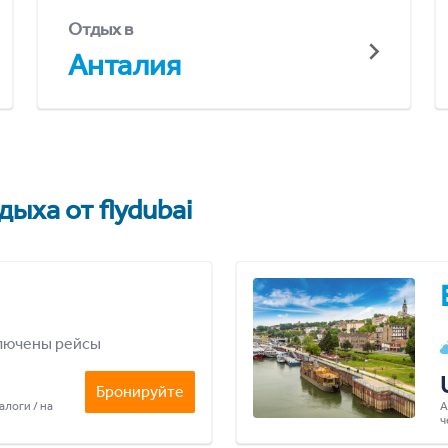
Отдых в
Анталия
ыха от flydubai
лючены рейсы
Бронируйте
алоги / на
А
ч