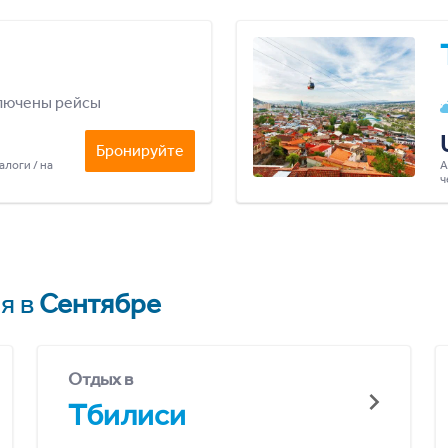
лючены рейсы
Бронируйте
алоги / на
А
ч
я в
Сентябре
Отдых в
Тбилиси