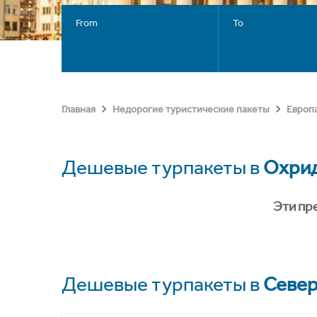
From
To
Главная
Недорогие туристические пакеты
Европ
Дешевые турпакеты в
Охри
Эти пр
Дешевые турпакеты в
Север