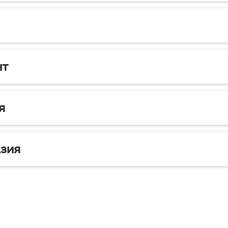
нт
я
зия