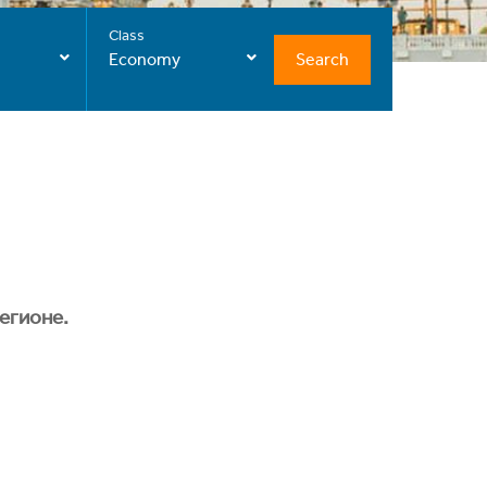
Class
Search
Economy
егионе.