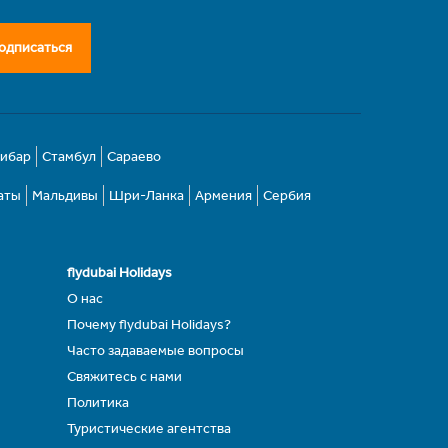
одписаться
зибар
Стамбул
Сараево
аты
Мальдивы
Шри-Ланка
Армения
Сербия
flydubai Holidays
О нас
Почему flydubai Holidays?
Часто задаваемые вопросы
Свяжитесь с нами
Политика
Туристические агентства