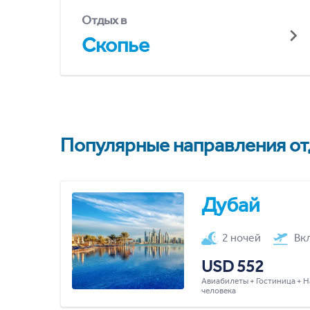
Отдых в
Скопье
Популярные направления отд
Дубай
2 ночей
Вк
USD 552
Авиабилеты + Гостиница + Н
человека