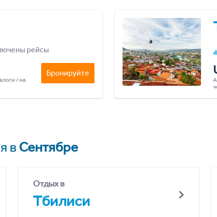
лючены рейсы
Бронируйте
алоги / на
А
ч
я в
Сентябре
Отдых в
Тбилиси