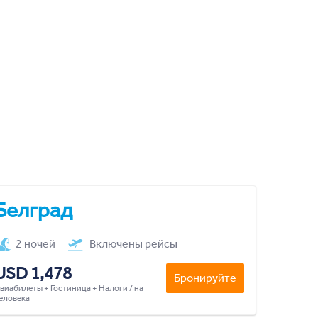
Белград
2 ночей
Включены рейсы
USD 1,478
Бронируйте
виабилеты + Гостиница + Налоги / на
еловека