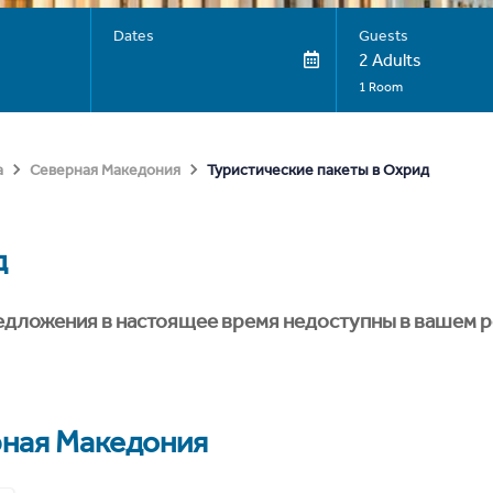
Dates
Guests
2 Adults
1 Room
Туристические пакеты в Охрид
а
Северная Македония
д
едложения в настоящее время недоступны в вашем р
ная Македония