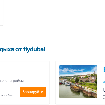
ыха от flydubai
лючены рейсы
Бронируйте
алоги / на
А
ч