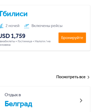
Тбилиси
2 ночей
Включены рейсы
USD 1,759
Бронируйте
виабилеты + Гостиница + Налоги / на
еловека
Посмотреть все
Отдых в
Белград