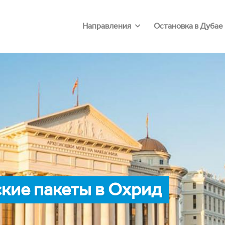
Направления
Остановка в Дубае
кие пакеты в Охрид