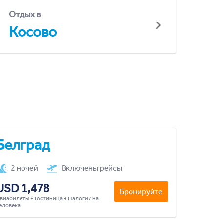
Отдых в
Косово
Белград
2 ночей
Включены рейсы
USD 1,478
Бронируйте
виабилеты + Гостиница + Налоги / на
еловека