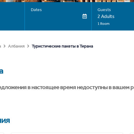
Dates
Guests
2 Adults
1 Room
Туристические пакеты в Тирана
а
Албания
а
едложения в настоящее время недоступны в вашем р
ния