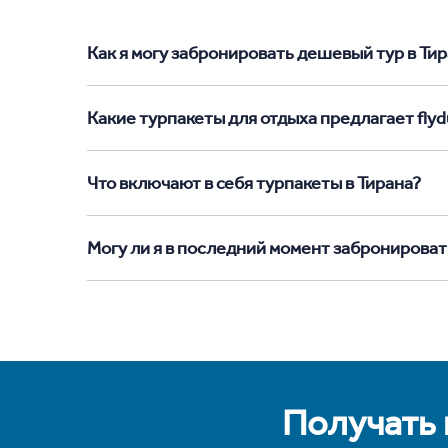
Как я могу забронировать дешевый тур в Тира
Какие турпакеты для отдыха предлагает flydu
Что включают в себя турпакеты в Тирана?
Могу ли я в последний момент забронироват
Получать