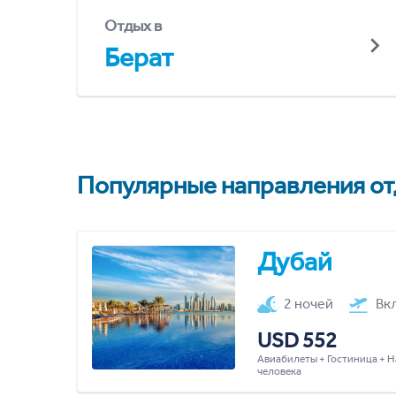
Отдых в
Берат
Популярные направления отд
Дубай
2 ночей
Вк
USD 552
Авиабилеты + Гостиница + Н
человека