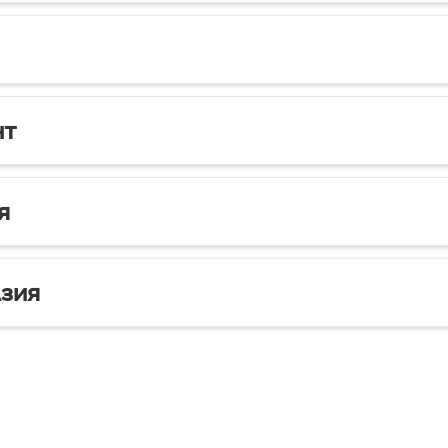
нт
я
зия