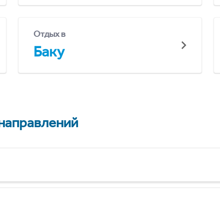
Отдых в
Баку
 направлений