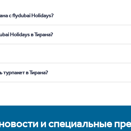
на с flydubai Holidays?
bai Holidays в Тирана?
ь турпакет в Тирана?
 новости и специальные пр