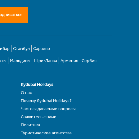
одписаться
зибар
Стамбул
Сараево
аты
Мальдивы
Шри-Ланка
Армения
Сербия
flydubai Holidays
О нас
Почему flydubai Holidays?
Часто задаваемые вопросы
Свяжитесь с нами
Политика
Туристические агентства