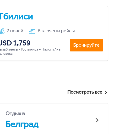
Тбилиси
2 ночей
Включены рейсы
USD 1,759
Бронируйте
виабилеты + Гостиница + Налоги / на
еловека
Посмотреть все
Отдых в
Белград