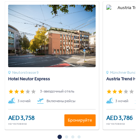
Neutorstrasse 9
Münchner Bundes
Hotel Neutor Express
Austria Trend Hot
3-звездочный отель
3
3 ночей
Включены рейсы
3 ночей
AED 3,758
AED 3,786
Бронируйте
на человека
на человека