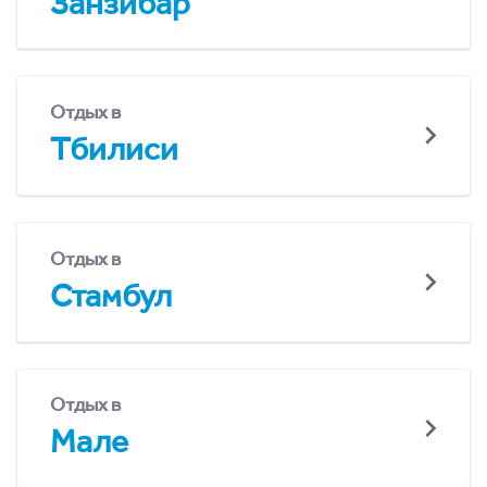
Занзибар
Отдых в
Тбилиси
Отдых в
Стамбул
Отдых в
Мале