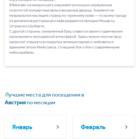
В Вене вас на каждом шагу окружают роскошно украшенные
позолотой концертные залы и вычурные дворцы. Знаменитое
музыкальное наследие страны по-прежнему живо ― по всему городу
из динамиков ресторанов и кафе раздаются мелодии Моцарта,
Штрауса и Шуберта.
С другой стороны, оживленный Грац славится своим студенческим
населением и молодежной атмосферой. Здесь можно многие часы
напролет отдыхать в покрытых зеленью парках и любоваться
зданиями эпохи Ренессанса, стоящими бок о бок с современными
небоскребами.
Лучшие места для посещения в
Австрия
по месяцам
Январь
Февраль