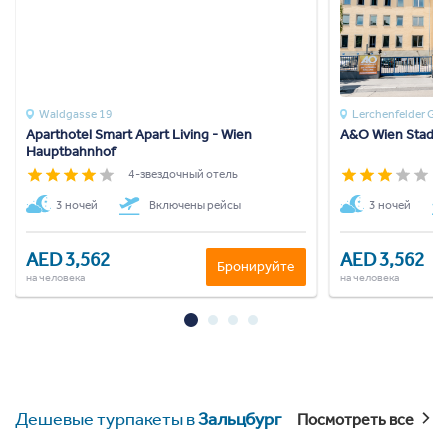
Waldgasse 19
Lerchenfelder Gue
Aparthotel Smart Apart Living - Wien
A&O Wien Stadtha
Hauptbahnhof
4-звездочный отель
3
3 ночей
Включены рейсы
3 ночей
AED 3,562
AED 3,562
Бронируйте
на человека
на человека
Дешевые турпакеты в
Зальцбург
Посмотреть все