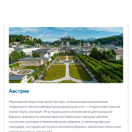
Австрия
Изысканная барочная архитектура, уникальные музыкальные
традиции и нескончаемые природные красоты ― отдых в Австрии не
может быть скучным. Эта страна расположенная в Центральной
Европе, знаменита своими величественными горными цепями,
пологими холмами и безмятежными озерами, а также древними
городами, которые настолько же разнообразны, насколько многолик
окружающий их ландшафт.