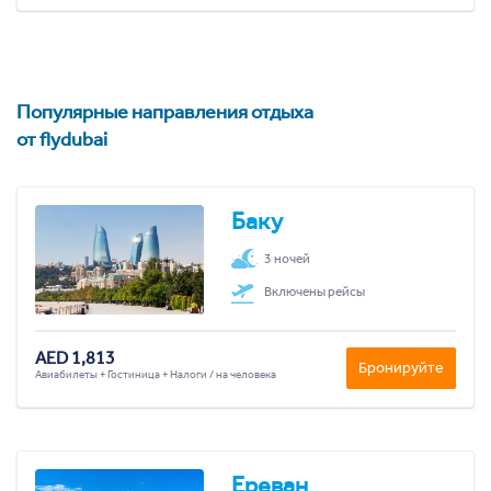
Популярные направления отдыха
от flydubai
Баку
3 ночей
Включены рейсы
AED 1,813
Бронируйте
Авиабилеты + Гостиница + Налоги / на человека
Ереван