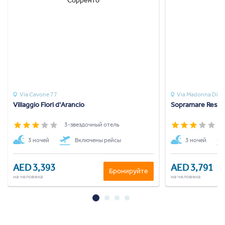
Via Cavone 77
Via Madonna Di Ro
Villaggio Fiori d'Arancio
Sopramare Resor
3-звездочный отель
3
3 ночей
Включены рейсы
3 ночей
AED 3,393
AED 3,791
Бронируйте
на человека
на человека