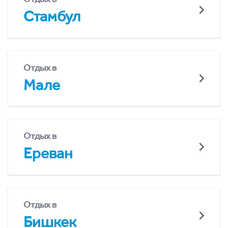
Стамбул
Отдых в
Мале
Отдых в
Ереван
Отдых в
Бишкек