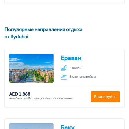
Популярные направления отдыха
от flydubai
Ереван
2 ночей
Включены рейсы
AED 1,888
Бронируйте
Авиабилеты + Гостиница + Налоги / на человека
Баку