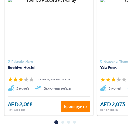
Paknajol Marg
Kwabahal Thamel
Beehive Hostel
Yala Peak
3-звездочный отель
3
3 ночей
Включены рейсы
3 ночей
AED 2,068
AED 2,073
Бронируйте
на человека
на человека