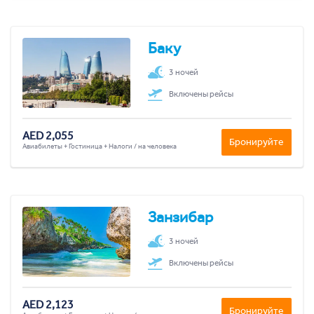
Баку
3 ночей
Включены рейсы
AED 2,055
Бронируйте
Авиабилеты + Гостиница + Налоги / на человека
Занзибар
3 ночей
Включены рейсы
AED 2,123
Бронируйте