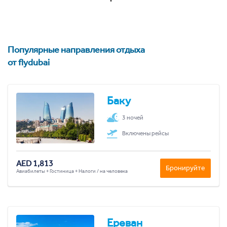
Популярные направления отдыха
от flydubai
Баку
3 ночей
Включены рейсы
AED 1,813
Бронируйте
Авиабилеты + Гостиница + Налоги / на человека
Ереван