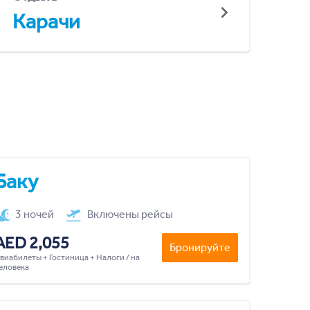
Карачи
Баку
3 ночей
Включены рейсы
AED 2,055
Бронируйте
виабилеты + Гостиница + Налоги / на
еловека