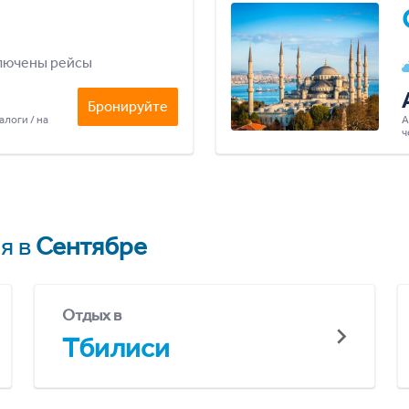
лючены рейсы
Бронируйте
алоги / на
А
ч
я в
Сентябре
Отдых в
Тбилиси