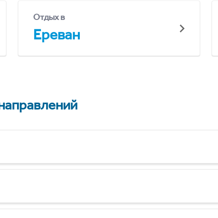
Отдых в
Ереван
 направлений