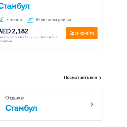
Стамбул
2 ночей
Включены рейсы
AED 2,182
Бронируйте
виабилеты + Гостиница + Налоги / на
еловека
Посмотреть все
Отдых в
Стамбул