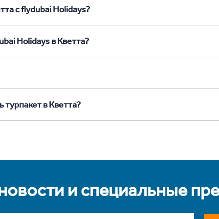
та с flydubai Holidays?
bai Holidays в Кветта?
ь турпакет в Кветта?
 новости и специальные пр