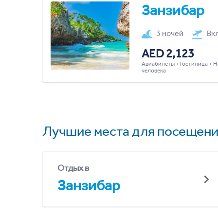
Занзибар
3 ночей
Вк
AED 2,123
Авиабилеты + Гостиница + Н
человека
Лучшие места для посещени
Отдых в
Занзибар