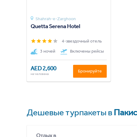
Shahrah-e-Zarghoon
Quetta Serena Hotel
4-звездочный отель
3 ночей
Включены рейсы
AED 2,600
Бронируйте
на человека
Дешевые турпакеты в
Пакис
Отдых в