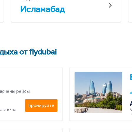
Исламабад
ыха от flydubai
лючены рейсы
Бронируйте
алоги / на
А
ч