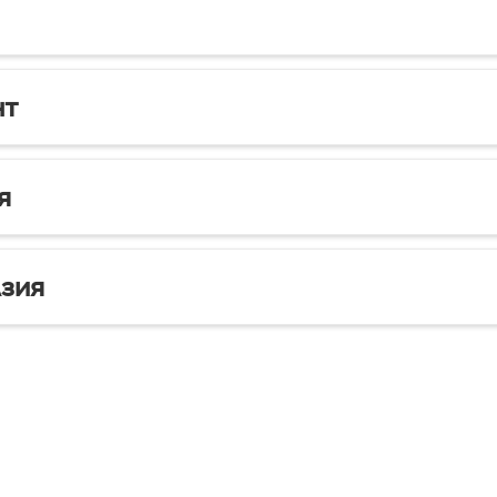
нт
я
зия