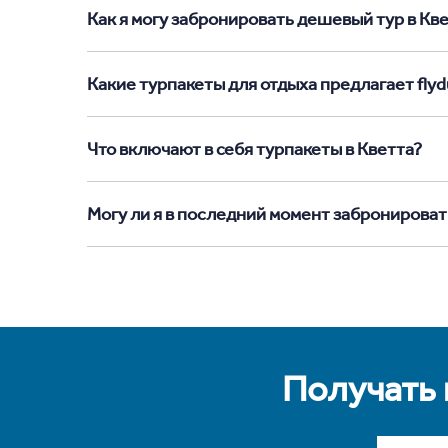
Как я могу забронировать дешевый тур в Квет
Какие турпакеты для отдыха предлагает flydu
Что включают в себя турпакеты в Кветта?
Могу ли я в последний момент забронироват
Получать