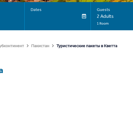
Dates
Guests
2 Adults
1 Room
Туристические пакеты в Кветта
субконтинент
Пакистан
а