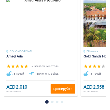
COLOMBO ROAD
Ethukala
Amagi Aria
Goldi Sands Hot
5-звездочный отель
4
3 ночей
Включены рейсы
3 ночей
AED 2,010
AED 2,358
Бронируйте
на человека
на человека