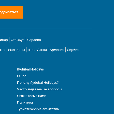
одписаться
зибар
Стамбул
Сараево
аты
Мальдивы
Шри-Ланка
Армения
Сербия
flydubai Holidays
О нас
Почему flydubai Holidays?
Часто задаваемые вопросы
Свяжитесь с нами
Политика
Туристические агентства