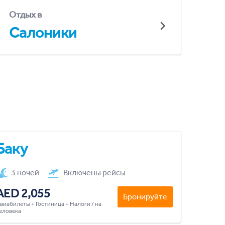
Отдых в
Салоники
Баку
3 ночей
Включены рейсы
AED 2,055
Бронируйте
виабилеты + Гостиница + Налоги / на
еловека