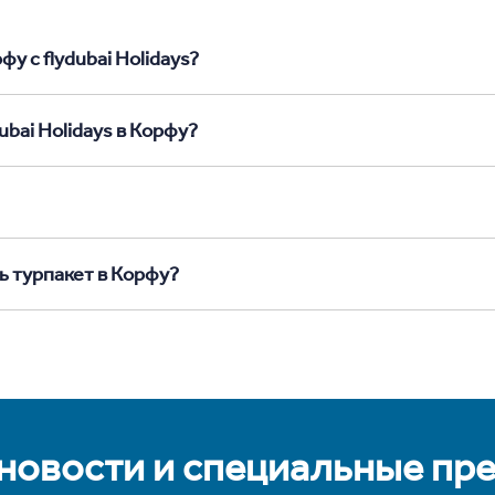
у с flydubai Holidays?
ubai Holidays в Корфу?
ь турпакет в Корфу?
 новости и специальные пр