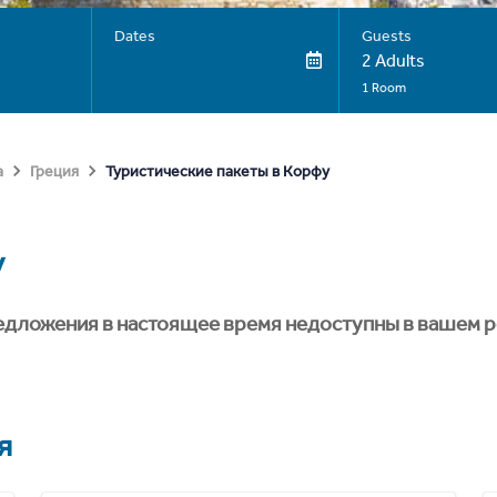
Dates
Guests
2 Adults
1 Room
Туристические пакеты в Корфу
а
Греция
у
едложения в настоящее время недоступны в вашем р
я