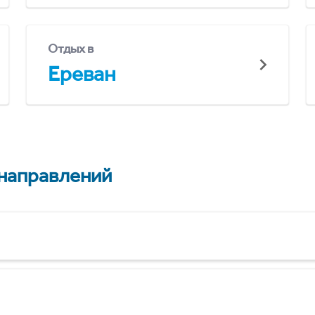
Отдых в
Ереван
 направлений