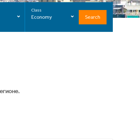
Class
Search
Economy
егионе.