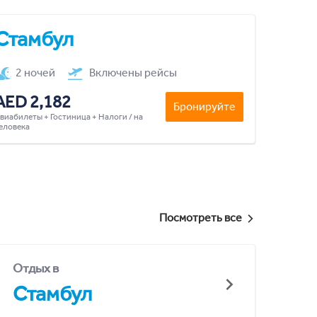
Стамбул
2 ночей
Включены рейсы
AED 2,182
Бронируйте
виабилеты + Гостиница + Налоги / на
еловека
Посмотреть все
Отдых в
Стамбул