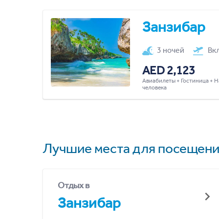
Занзибар
3 ночей
Вк
AED 2,123
Авиабилеты + Гостиница + Н
человека
Лучшие места для посещени
Отдых в
Занзибар