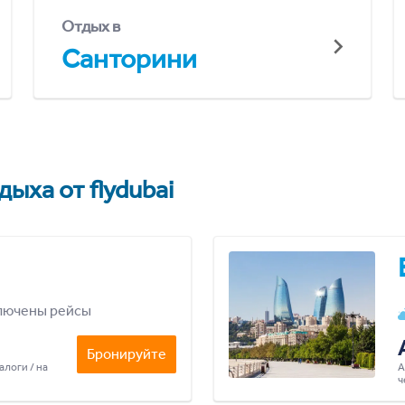
Отдых в
Санторини
ыха от flydubai
лючены рейсы
Бронируйте
алоги / на
А
ч