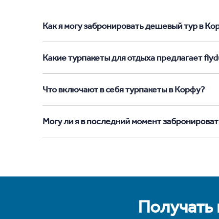
Как я могу забронировать дешевый тур в Корф
Какие турпакеты для отдыха предлагает flyd
Что включают в себя турпакеты в Корфу?
Могу ли я в последний момент забронироват
Получать