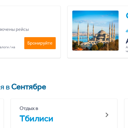
лючены рейсы
Бронируйте
алоги / на
А
ч
я в
Сентябре
Отдых в
Тбилиси