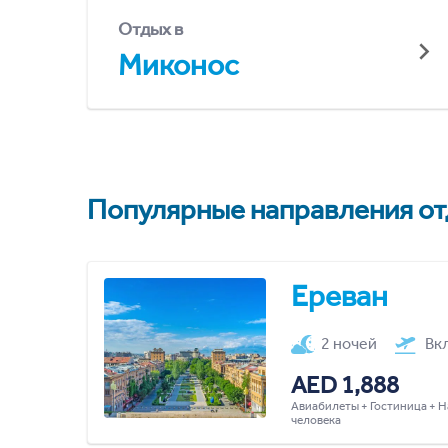
Отдых в
Миконос
Популярные направления отд
Ереван
2 ночей
Вк
AED 1,888
Авиабилеты + Гостиница + Н
человека