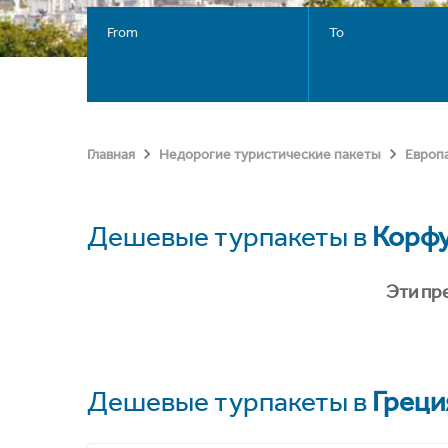
From
To
Главная
Недорогие туристические пакеты
Европ
Дешевые турпакеты в
Корф
Эти пр
Дешевые турпакеты в
Греци