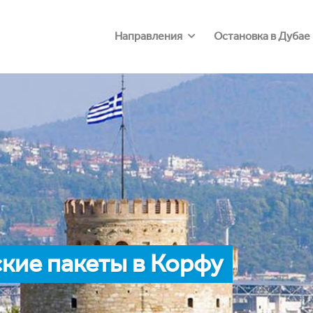
Направления
Остановка в Дубае
кие пакеты в Корфу