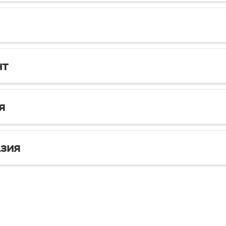
нт
я
зия