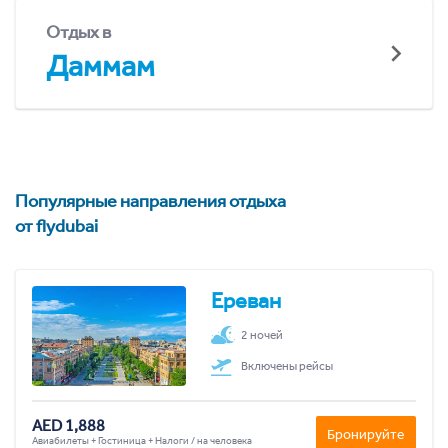
Отдых в
Даммам
Популярные направления отдыха
от flydubai
Ереван
2 ночей
Включены рейсы
AED 1,888
Бронируйте
Авиабилеты + Гостиница + Налоги / на человека