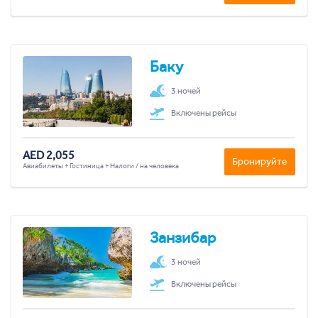
Баку
3 ночей
Включены рейсы
AED 2,055
Бронируйте
Авиабилеты + Гостиница + Налоги / на человека
Занзибар
3 ночей
Включены рейсы