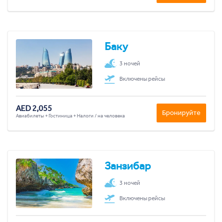
Баку
3 ночей
Включены рейсы
AED 2,055
Бронируйте
Авиабилеты + Гостиница + Налоги / на человека
Занзибар
3 ночей
Включены рейсы