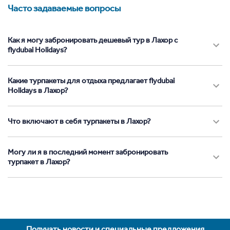
Часто задаваемые вопросы
Как я могу забронировать дешевый тур в Лахор с
flydubai Holidays?
Какие турпакеты для отдыха предлагает flydubai
Holidays в Лахор?
Что включают в себя турпакеты в Лахор?
Могу ли я в последний момент забронировать
турпакет в Лахор?
Получать новости и специальные предложения