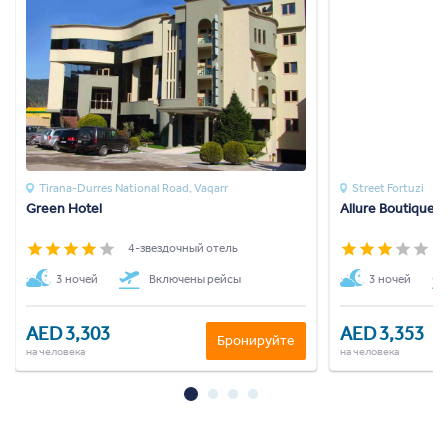
Tirana-Durres National Road, Vaqarr
Street Fortuzi
Green Hotel
Allure Boutique H
4-звездочный отель
3
3 ночей
Включены рейсы
3 ночей
AED 3,303
AED 3,353
Бронируйте
на человека
на человека