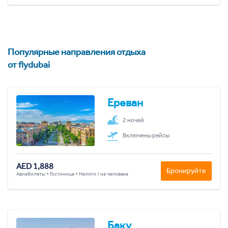
Популярные направления отдыха
от flydubai
Ереван
2 ночей
Включены рейсы
AED 1,888
Бронируйте
Авиабилеты + Гостиница + Налоги / на человека
Баку