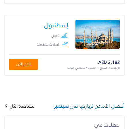
إسطنبول
2 ليال
الرحلات متضمنة
AED 2,182
احجز الآن
الرحلات + الفندق + الرسوم / للشخص الواحد
أفضل الأماكن لزيارتها في
سبتمبر
مشاهدة الكل
عطلات في