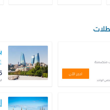
طلات
ب
ت متضمنة
5
احجز الآن
شخص الواحد
ال
إ