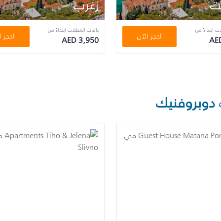
ت
زغرب
ت ابتداءً من
باقات العطلات ابتداءً من
احجز الآن
احجز ا
AED 3,950
AE
دوبروفنيك