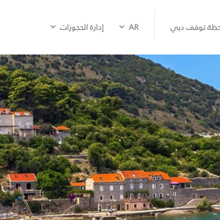
طة توقف دبي
AR
إدارة الحجوزات