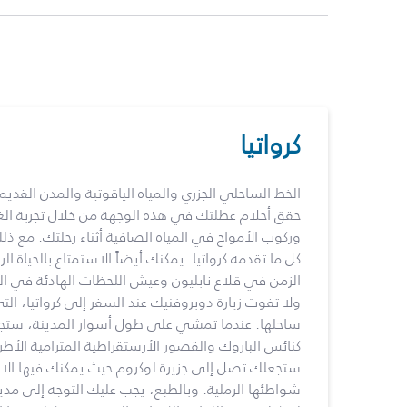
كرواتيا
الخط الساحلي الجزري والمياه الياقوتية والمدن القدي
حقق أحلام عطلتك في هذه الوجهة من خلال تجربة الغ
وركوب الأمواج في المياه الصافية أثناء رحلتك. مع ذلك
كل ما تقدمه كرواتيا. يمكنك أيضاً الاستمتاع بالحياة ا
الزمن في قلاع نابليون وعيش اللحظات الهادئة في الك
ولا تفوت زيارة دوبروفنيك عند السفر إلى كرواتيا، الت
ساحلها. عندما تمشي على طول أسوار المدينة، ست
كنائس الباروك والقصور الأرستقراطية المترامية الأطر
ستجعلك تصل إلى جزيرة لوكروم حيث يمكنك فيها ا
شواطئها الرملية. وبالطبع، يجب عليك التوجه إلى مدين