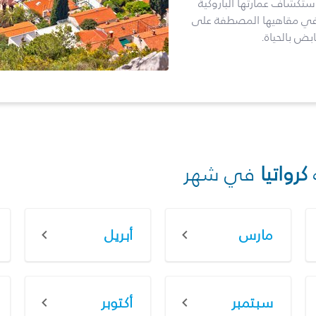
استكشاف عمارتها الباروكية
س في مقاهيها المصطفة على
ابض بالحياة.
كرواتيا
في شهر
مارس
أبريل
سبتمبر
أكتوبر