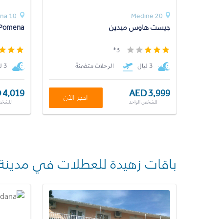
na 10
Medine 20
جيست هاوس ميدين
 Pomena
3*
3 ليال
الرحلات متضمنة
3 ليال
 4,019
AED 3,999
احجز الآن
للشخص الواحد
للشخص
باقات زهيدة للعطلات في مدينة