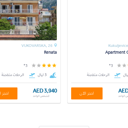
VUKOVARSKA, 26
Kukuljevic
Renata
Apartment 
3*
3*
الرحلات متضمنة
3 ليال
الرحلات متضمنة
AED 3,940
AED
احجز الآن
احجز ا
 الواحد
للشخص الواحد