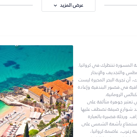
عرض المزيد
مة المسورة تنتظرك في كرواتيا.
طس والتجديف والإبحار
، أن تجربة البحر المحيرة ليست
لراقية في قصور البندقية وإعادة
نائس الرومانية.
ي تعتبر جوهرة متألقة على
جد شوارع ضيقة تصطف عليها
اف. ورحلة قصيرة بالعبارة
لاستمتاع بأشعة الشمس على
ة زغرب، عاصمة كرواتيا،