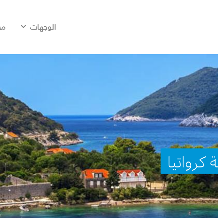
الوجهات
مح
 كرواتيا