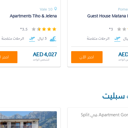
Vale 10
Pome
Apartments Tiho & Jelena
Guest House Matana
3.5*
3*
الرحلات متضمنة
3 ليال
الرحلات متضمنة
AED 4,027
AED
احجز الآن
احجز ا
 الواحد
للشخص الواحد
سبليت