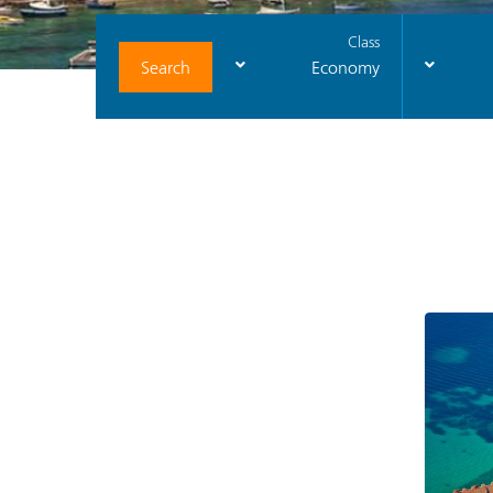
Class
Search
Economy