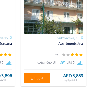
eva 15
Vukovarska, 60
Gordana
Apartments Jela
3*
3 ليال
الرحلات متضمنة
3 ليال
 3,896
AED 3,889
احجز الآن
للشخص الواحد
للشخص