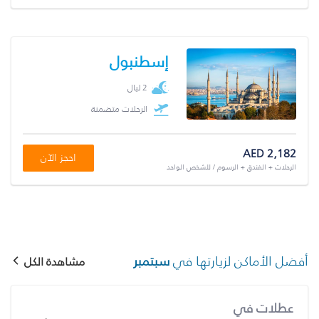
إسطنبول
2 ليال
الرحلات متضمنة
AED 2,182
احجز الآن
الرحلات + الفندق + الرسوم / للشخص الواحد
أفضل الأماكن لزيارتها في
سبتمبر
مشاهدة الكل
عطلات في