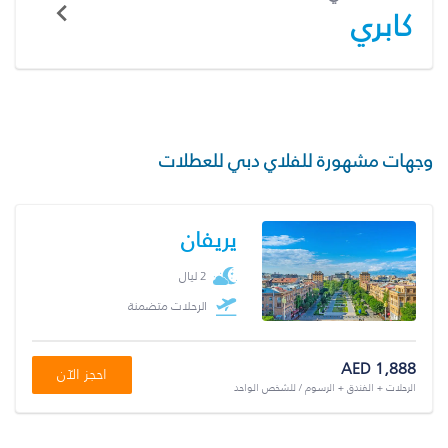
كابري
وجهات مشهورة للفلاي دبي للعطلات
يريفان
2 ليال
الرحلات متضمنة
AED 1,888
احجز الآن
الرحلات + الفندق + الرسوم / للشخص الواحد