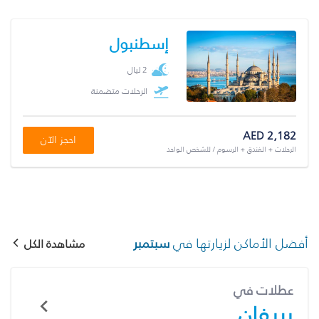
إسطنبول
2 ليال
الرحلات متضمنة
AED 2,182
احجز الآن
الرحلات + الفندق + الرسوم / للشخص الواحد
أفضل الأماكن لزيارتها في
سبتمبر
مشاهدة الكل
عطلات في
يريفان