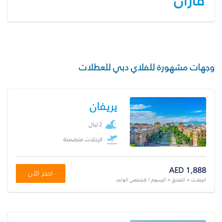
قازان
وجهات مشهورة للفلاي دبي للعطلات
يريفان
2 ليال
الرحلات متضمنة
AED 1,888
احجز الآن
الرحلات + الفندق + الرسوم / للشخص الواحد