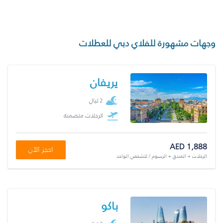
وجهات مشهورة للفلاي دبي للعطلات
يريفان
2 ليال
الرحلات متضمنة
AED 1,888
احجز الآن
الرحلات + الفندق + الرسوم / للشخص الواحد
باكو