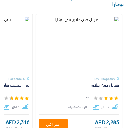
بوخارا
Lakeside-6
Dhikikopatan
هوتل صن فلاور
يتي جيست هاو
*
3*
3 ليال
الرحلات متضمنة
3 ليال
AED 2,316
AED 2,285
احجز الآن
للشخص الواحد
للشخص الواحد