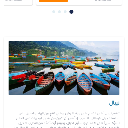
نيبال
تضمّ نيبال أعلى القمم على وجه الأرض، وهي تقع بين الهند والصين على
سلسلة جبال هيمالايا. لا عجب إذاً في أن تكون من أشهر الوجهات في العالم
للتنزّه سيراً على الأقدام وتسلّق الجبال، وتوفر أيضاً عدّد من التجارب الأخرى
كالتجديف والركوب على الدراجات النارية والقيام برحلات سفاري في الأدغال بين