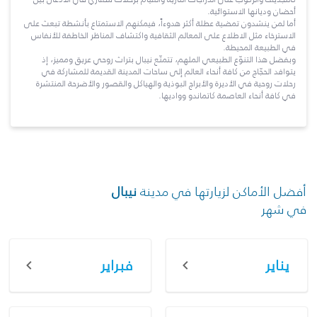
أحضان وديانها الاستوائية.
أما لمن ينشدون تمضية عطلة أكثر هدوءاً، فيمكنهم الاستمتاع بأنشطة تبعث على
الاسترخاء مثل الاطلاع على المعالم الثقافية واكتشاف المناظر الخاطفة للأنفاس
في الطبيعة المحيطة.
وبفضل هذا التنوّع الطبيعي الملهم، تتمتّع نيبال بتراث روحي عريق ومميز، إذ
يتوافد الحجّاج من كافة أنحاء العالم إلى ساحات المدينة القديمة للمشاركة في
رحلات روحية في الأديرة والأبراج البوذية والهياكل والقصور والأضرحة المنتشرة
في كافة أنحاء العاصمة كاتماندو وواديها.
أفضل الأماكن لزيارتها في مدينة
نيبال
في شهر
يناير
فبراير