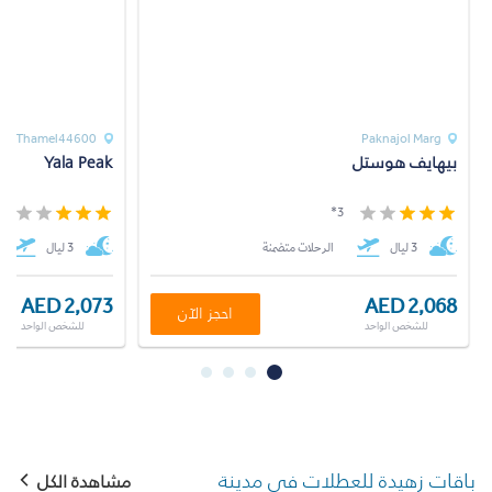
hal Thamel44600
Paknajol Marg
بيهايف هوستل
Yala Peak
*
3*
3 ليال
الرحلات متضمنة
3 ليال
AED 2,073
AED 2,068
احجز الآن
للشخص الواحد
للشخص الواحد
باقات زهيدة للعطلات في مدينة
مشاهدة الكل