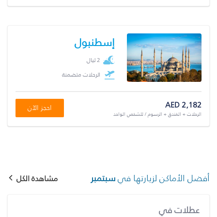
إسطنبول
2 ليال
الرحلات متضمنة
AED 2,182
احجز الآن
الرحلات + الفندق + الرسوم / للشخص الواحد
أفضل الأماكن لزيارتها في
سبتمبر
مشاهدة الكل
عطلات في