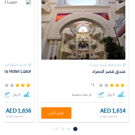
شارع الحلفا جزيرة البايرات
الجزيرة الضفة الغربية
فندق قصر الحمراء
atra Hotel Luxor
*
3*
4 ليال
الرحلات متضمنة
4 ليال
AED 1,656
AED 1,614
احجز الآن
للشخص الواحد
للشخص الواحد