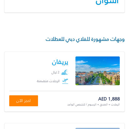
أسوان
وجهات مشهورة للفلاي دبي للعطلات
يريفان
2 ليال
الرحلات متضمنة
AED 1,888
احجز الآن
الرحلات + الفندق + الرسوم / للشخص الواحد