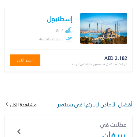
إسطنبول
2 ليال
الرحلات متضمنة
AED 2,182
احجز الآن
الرحلات + الفندق + الرسوم / للشخص الواحد
أفضل الأماكن لزيارتها في
سبتمبر
مشاهدة الكل
عطلات في
يريفان