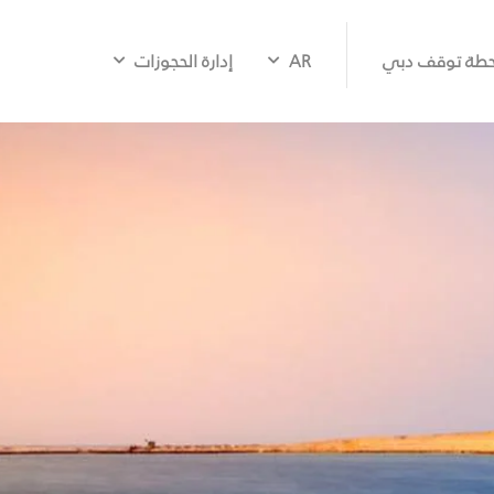
طة توقف دبي
AR
إدارة الحجوزات