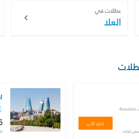
عطلات في
العلا
طلات
ب
ت متضمنة
5
احجز الآن
شخص الواحد
ال