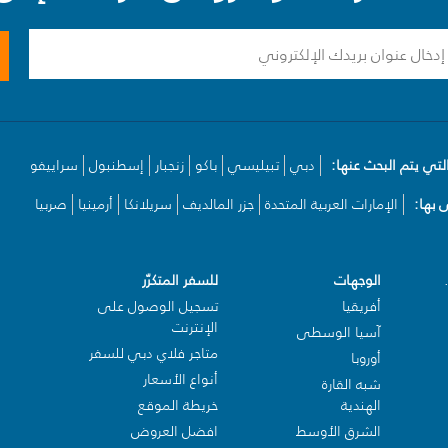
لتي يتم البحث عنها:
دبي
تبيليسي
باكو
زنجبار
إسطنبول
سراييفو
بها:
الإمارات العربية المتحدة
جزر المالديف
سريلانكا
أرمينيا
صربيا
الوجهات
للسفر المتكرّر
أفريقيا
تسجيل الوصول على
الإنترنت
آسيا الوسطى
متاجر فلاي دبي للسفر
أوروبا
أنواع الأسعار
شبه القارة
الهندية
خريطة الموقع
الشرق الأوسط
افضل العروض