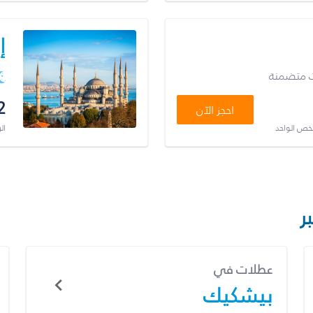
إ
ت متضمنة
2
احجز الآن
شخص الواحد
ال
ر
عطلات في
بيشكيك