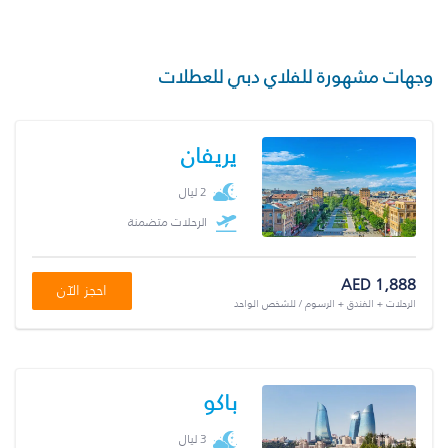
وجهات مشهورة للفلاي دبي للعطلات
يريفان
2 ليال
الرحلات متضمنة
AED 1,888
احجز الآن
الرحلات + الفندق + الرسوم / للشخص الواحد
باكو
3 ليال