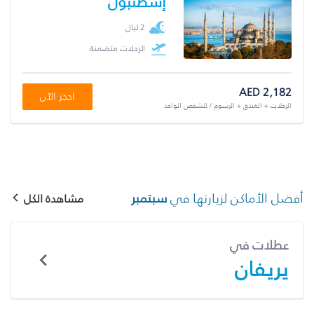
إسطنبول
2 ليال
الرحلات متضمنة
AED 2,182
احجز الآن
الرحلات + الفندق + الرسوم / للشخص الواحد
أفضل الأماكن لزيارتها في
سبتمبر
مشاهدة الكل
عطلات في
يريفان