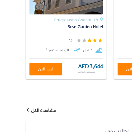
Rruga Justin Godard, 18
Rose Garden Hotel
3*
3 ليال
الرحلات متضمنة
AED 3,644
لآن
احجز الآن
للشخص الواحد
مشاهدة الكل
عطلات في