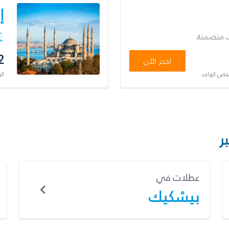
إ
ت متضمنة
2
احجز الآن
شخص الواحد
ال
ر
عطلات في
بيشكيك