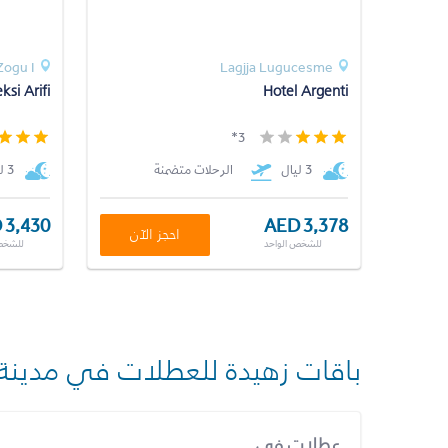
Zogu I
Lagjja Lugucesme
si Arifi
Hotel Argenti
3*
3 ليال
الرحلات متضمنة
3 ليال
 3,430
AED 3,378
احجز الآن
للشخص الواحد
للشخص
باقات زهيدة للعطلات في مدينة
عطلات في