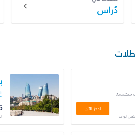
دُراس
طلات
ب
ت متضمنة
5
احجز الآن
شخص الواحد
ال