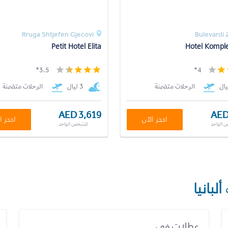
Rruga Shtjefen Gjecovi
Bulevardi 
Petit Hotel Elita
Hotel Komplek
3.5*
4*
الرحلات متضمنة
3 ليال
الرحلات متضمنة
AED 3,619
AED
احجز الآن
احجز ا
 الواحد
للشخص الواحد
ألبانيا
عطلات في