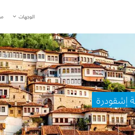
الوجهات
مح
ة إشقودرة