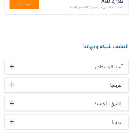
AED 2,182
احجز الآن
الرحلات + الفندق + الرسوم / للشخص الواحد
اكتشف شبكة وجهاتنا
آسيا الوسطى
أفريقيا
الشرق الأوسط
أوروبا