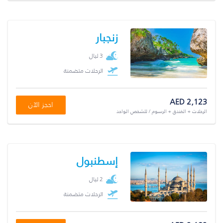
زنجبار
3 ليال
الرحلات متضمنة
AED 2,123
احجز الآن
الرحلات + الفندق + الرسوم / للشخص الواحد
إسطنبول
2 ليال
الرحلات متضمنة