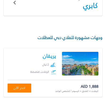
كابري
وجهات مشهورة للفلاي دبي للعطلات
يريفان
2 ليال
الرحلات متضمنة
AED 1,888
احجز الآن
الرحلات + الفندق + الرسوم / للشخص الواحد