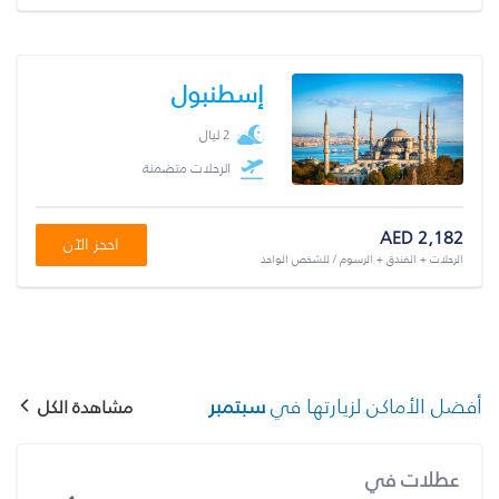
إسطنبول
2 ليال
الرحلات متضمنة
AED 2,182
احجز الآن
الرحلات + الفندق + الرسوم / للشخص الواحد
أفضل الأماكن لزيارتها في
سبتمبر
مشاهدة الكل
عطلات في