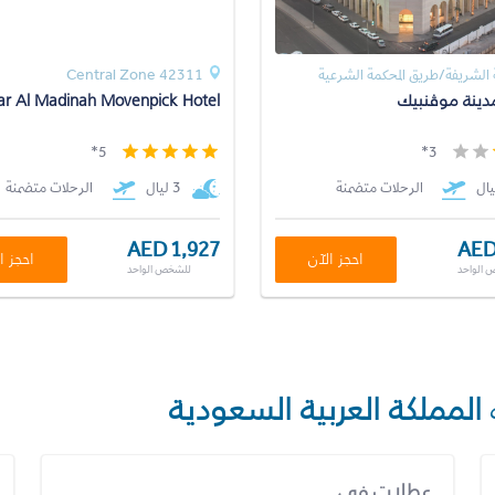
الشريفة/طريق المحكمة الشرعية
Central Zone 42311
دينة موڤنبيك
r Al Madinah Movenpick Hotel
5*
3*
الرحلات متضمنة
3 ليال
الرحلات متضمنة
AED 1,927
AED
احجز الآن
احجز ا
 الواحد
للشخص الواحد
المملكة العربية السعودية
عطلات في