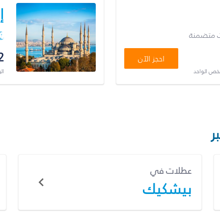
إ
ت متضمنة
2
احجز الآن
شخص الواحد
ال
ر
عطلات في
بيشكيك