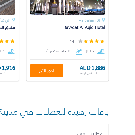
As Salam St.
الروضة 
Rawdat Al Aqiq Hotel
فندق الم
4*
3 ليال
الرحلات متضمنة
3 ليال
 1,916
AED 1,886
احجز الآن
للشخص الواحد
للشخص
باقات زهيدة للعطلات في مدينة
عطلات في