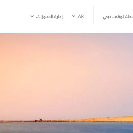
طة توقف دبي
AR
إدارة الحجوزات