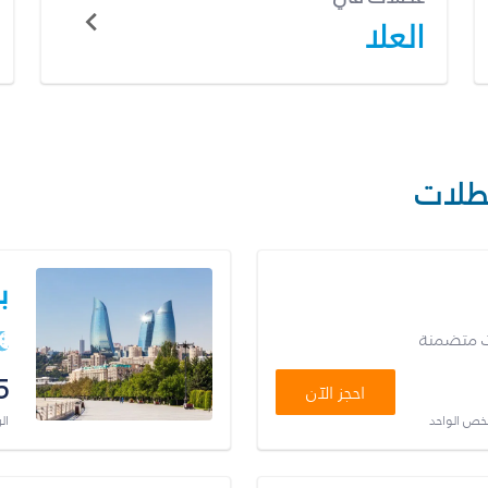
العلا
طلات
ب
ت متضمنة
5
احجز الآن
شخص الواحد
ال