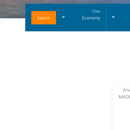
Class
Search
Economy