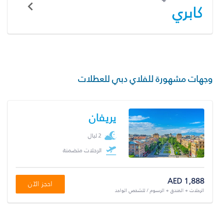
كابري
وجهات مشهورة للفلاي دبي للعطلات
يريفان
2 ليال
الرحلات متضمنة
AED 1,888
احجز الآن
الرحلات + الفندق + الرسوم / للشخص الواحد