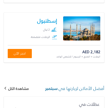
إسطنبول
2 ليال
الرحلات متضمنة
AED 2,182
احجز الآن
الرحلات + الفندق + الرسوم / للشخص الواحد
أفضل الأماكن لزيارتها في
سبتمبر
مشاهدة الكل
عطلات في