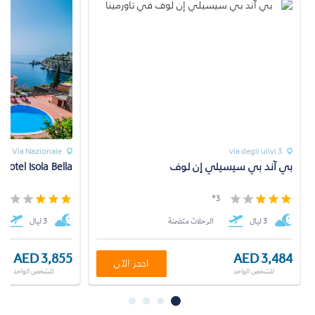
Via Nazionale
via degli ulivi 3
بي آند بي سيسيلي إن لوف
Hotel Isola Bella
*
3*
3 ليال
الرحلات متضمنة
3 ليال
AED 3,855
AED 3,484
احجز الآن
للشخص الواحد
للشخص الواحد