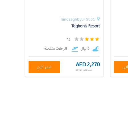
31 Tandzaghbyur St
Teghenis Resort
3*
3 ليال
الرحلات متضمنة
AED 2,270
لآن
احجز الآن
للشخص الواحد