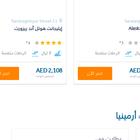
11 Tandzaghbyur Street
Saralanj
Alask
إيليجانت هوتل آند ريزورت
4*
3*
الرحلات متضمنة
3 ليال
الرحلات متضمنة
AED 2,108
AED
احجز الآن
احجز ا
 الواحد
للشخص الواحد
أرمينيا
عطلات في