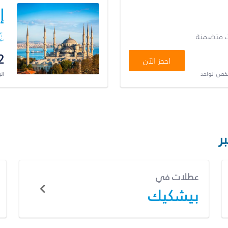
إ
ت متضمنة
2
احجز الآن
شخص الواحد
ال
ر
عطلات في
بيشكيك