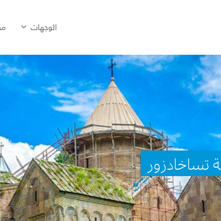
الوجهات
مح
ة تساخادزور