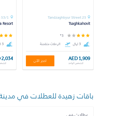
i 53/1
25 Tandzaghbyur Street
a Resort
Tsaghkahovit
3*
3 ليال
الرحلات متضمنة
3 ليال
 2,034
AED 1,909
احجز الآن
للشخص الواحد
للشخص
باقات زهيدة للعطلات في مدينة
عطلات في