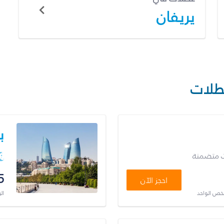
يريفان
طلات
ب
ت متضمنة
5
احجز الآن
شخص الواحد
ال