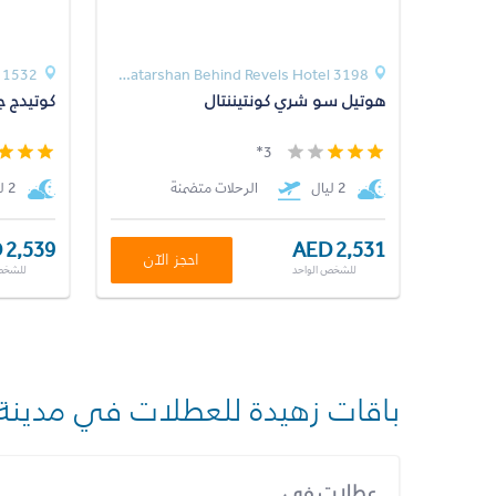
1532
3198 Sangatarshan Behind Revels Hotel
هوتيل سو شري كونتيننتال
كوتيدج جا
3*
2 ليال
الرحلات متضمنة
2 ليال
 2,539
AED 2,531
احجز الآن
للشخص الواحد
للشخص
باقات زهيدة للعطلات في مدينة
عطلات في