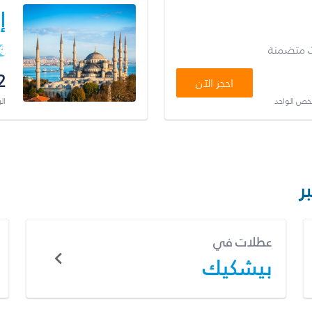
إ
ت متضمنة
2
احجز الآن
شخص الواحد
ال
ر
عطلات في
بيشكيك