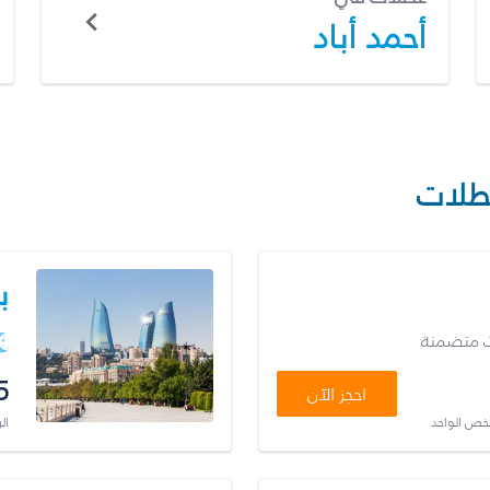
أحمد أباد
طلات
ب
ت متضمنة
5
احجز الآن
شخص الواحد
ال