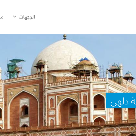
الوجهات
مح
ة دلهي