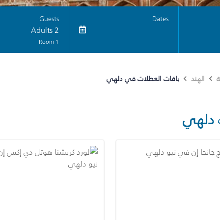
Guests
Dates
2 Adults
1 Room
باقات العطلات في دلهي
ة
الهند
دلهي