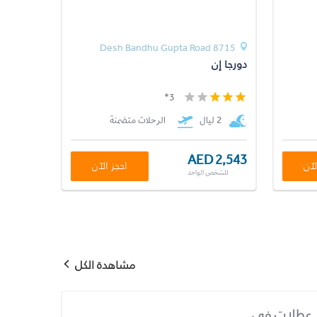
8715 Desh Bandhu Gupta Road
دورجا إن
3*
2 ليال
الرحلات متضمنة
AED 2,543
لآن
احجز الآن
للشخص الواحد
مشاهدة الكل
عطلات في