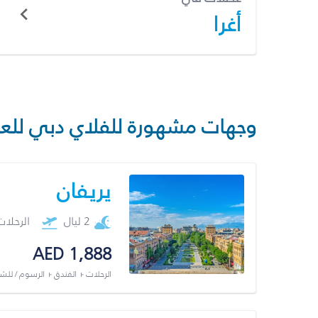
أغرا
وجهات مشهورة للفلاي دبي للع
يريفان
2 ليال
الرحلا
AED 1,888
الرحلات + الفندق + الرسوم / لل