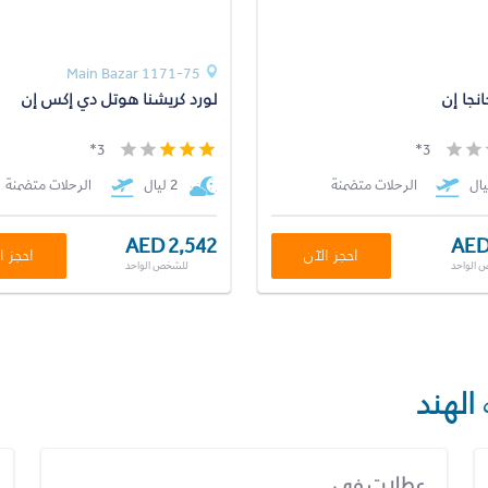
1171-75 Main Bazar
نجا إن
لورد كريشنا هوتل دي إكس إن
3*
3*
الرحلات متضمنة
2 ليال
الرحلات متضمنة
AED 2,542
AED
احجز الآن
احجز ا
 الواحد
للشخص الواحد
الهند
عطلات في