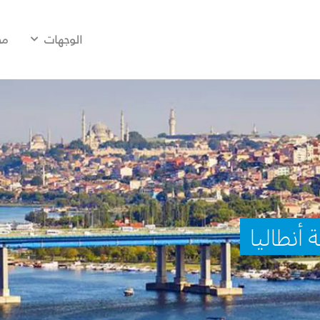
الوجهات
مح
أنطاليا