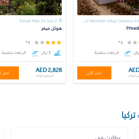
Elmali Mah 24 Sok 2
Balbey Mahallesi Fahrettin Altay Caddesi 441 Sok.
Privad
هوتل ميفر
3*
3*
الرحلات متضمنة
3 ليال
الرحلات متضمنة
AED 2,828
AED
احجز الآن
احجز ا
 الواحد
للشخص الواحد
تركيا
عطلات في