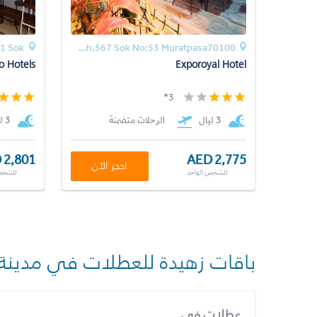
Muratpasa Mah.567 Sok No:53 Muratpasa70100
o Hotels
Exporoyal Hotel
3*
3 ليال
الرحلات متضمنة
3 ليال
 2,801
AED 2,775
احجز الآن
للشخص الواحد
للشخص
باقات زهيدة للعطلات في مدينة
عطلات في