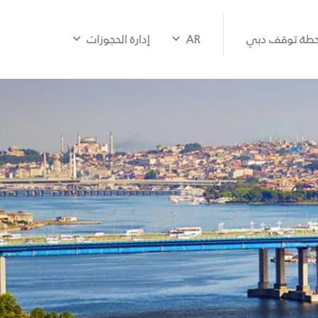
طة توقف دبي
AR
إدارة الحجوزات