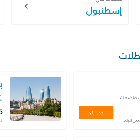
إسطنبول
طلات
ب
ت متضمنة
5
احجز الآن
شخص الواحد
ال