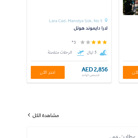
Lara Cad. Manolya Sok. No 5
لارا دايموند هوتل
3*
3 ليال
الرحلات متضمنة
AED 2,856
لآن
احجز الآن
للشخص الواحد
مشاهدة الكل
عطلات في