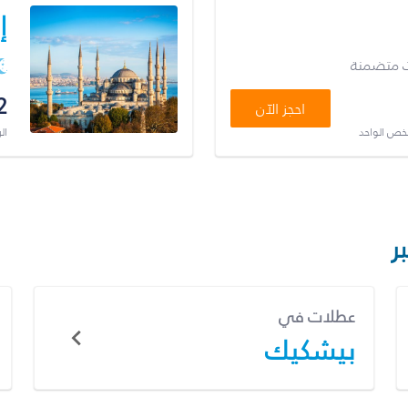
إ
ت متضمنة
2
احجز الآن
شخص الواحد
ال
ر
عطلات في
بيشكيك