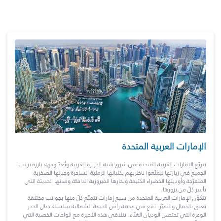
الإمارات العربية المتحدة
تتربّع الإمارات العربية المتحدة في شرق شبه الجزيرة العربية وتُعدّ وجهة بارزة يرغب
الجميع في زيارتها ليمتّعوا ناظريهم بكثبانها الرملية الساحرة وجبالها الصخرية
المتعرّجة وأوديتها الخضراء الكثيفة وبحارها الفيروزية الدافئة ومدنها الحديثة التي
تأسر كلّ من يزورها.
تتكوّن الإمارات العربية المتحدة من سبع إمارات تتمتّع كلّ منها بجوانب مختلفة
تعبق بالجمال والتميّز. تقع في مدينة رأس الخيمة الشمالية سلسلة جبال الحجر
الوعرة التي تحتضن الوديان الغنّاء. تتلاقى هذه الأخيرة مع الواحات الخصبة التي