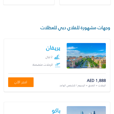
وجهات مشهورة للفلاي دبي للعطلات
يريفان
2 ليال
الرحلات متضمنة
AED 1,888
احجز الآن
الرحلات + الفندق + الرسوم / للشخص الواحد
باكو