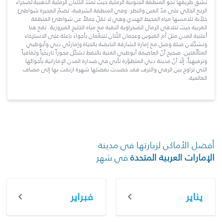
تشقّ طريقها نحو المنطقة الجنوبية الرملية حيث تمتدّ الكثبان الرملية الذهبية لصحراء
الربع الخالي على مدّ العين والنظر. وفي المنطقة الشرقية، تضمّ الفجيرة شواطئ
خلاّبة تلامسها مياه المحيط الهندي وهي لا تقلّ جمالاً عن شواطئ المنطقة
الغربية حيث تتلاقى الرمال الصحراوية النقية مع مياه الخليج الفيروزية. تقع هنا
أغلبية المدن مثل أم القيوين وعجمان اللّتان تتنعّمان بأجواء باعثة على الاسترخاء
وتشكّلان صلة وصل مع إمارة الشارقة النابضة بالحياة وإمارتَي دبي وأبوظبي
المتألّقتين. صحيح أنّ العاصمة أبوظبي الغنية بالنفط تشكّل محوراً تاريخياً وثقافياً
وترفيهياً، إلّا أنّ مدينة دبي المتطوّرة تأتي في صدارة المدن الإماراتية بأجوائها
التي تزاوج بين الرقي والترف فقد حصدت بفضلها شهرة ارتقت بها إلى مصاف
العالمية.
أفضل الأماكن لزيارتها في مدينة
الإمارات العربية المتحدة
في شهر
يناير
فبراير