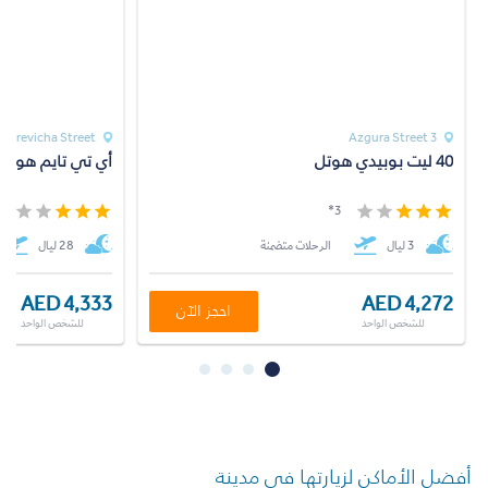
uprevicha Street
Azgura Street 3
40 ليت بوبيدي هوتل
أي تي تايم هوتل
*
3*
3 ليال
الرحلات متضمنة
28 ليال
AED 4,333
AED 4,272
احجز الآن
للشخص الواحد
للشخص الواحد
أفضل الأماكن لزيارتها في مدينة