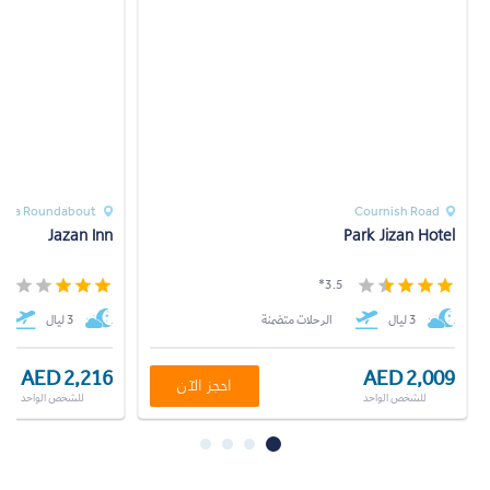
adafa Roundabout
Cournish Road
Jazan Inn
Park Jizan Hotel
*
3.5*
3 ليال
الرحلات متضمنة
3 ليال
AED 2,216
AED 2,009
احجز الآن
للشخص الواحد
للشخص الواحد