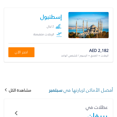
إسطنبول
2 ليال
الرحلات متضمنة
AED 2,182
احجز الآن
الرحلات + الفندق + الرسوم / للشخص الواحد
أفضل الأماكن لزيارتها في
سبتمبر
مشاهدة الكل
عطلات في
يريفان