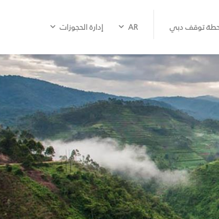
طة توقف دبي
AR
إدارة الحجوزات