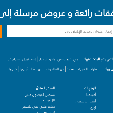
ت رائعة و عروض مرسلة إلى 
لتي يتم البحث عنها:
دبي
تبيليسي
باكو
زنجبار
إسطنبول
سراييفو
بها:
الإمارات العربية المتحدة
جزر المالديف
سريلانكا
أرمينيا
صربيا
الوجهات
للسفر المتكرّر
أفريقيا
تسجيل الوصول على
الإنترنت
آسيا الوسطى
متاجر فلاي دبي للسفر
أوروبا