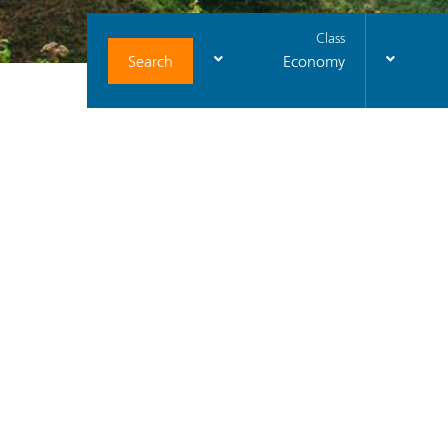
Class
Search
Economy