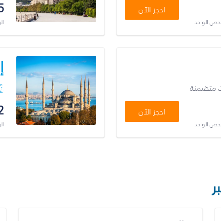
5
احجز الآن
شخص الواحد
ال
إ
ت متضمنة
2
احجز الآن
شخص الواحد
ال
ر