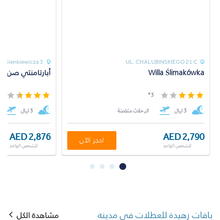
Sienkiewicza 3
UL. CHALUBINSKIEGO 21 C
Willa Ślimakówka
أبارتامنتي صن آن
*
3*
3 ليال
الرحلات متضمنة
3 ليال
AED 2,876
AED 2,790
احجز الآن
للشخص الواحد
للشخص الواحد
باقات زهيدة للعطلات في مدينة
مشاهدة الكل