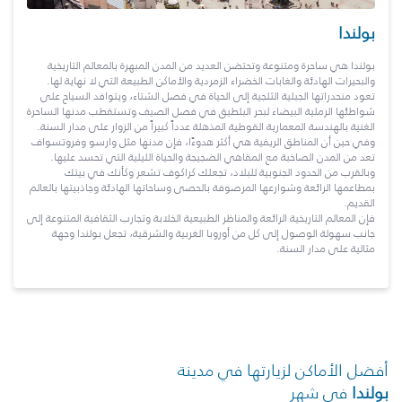
بولندا
بولندا هي ساحرة ومتنوعة وتحتضن العديد من المدن المبهرة بالمعالم التاريخية
والبحيرات الهادئة والغابات الخضراء الزمردية والأماكن الطبيعة التي لا نهاية لها.
تعود منحدراتها الجبلية الثلجية إلى الحياة في فصل الشتاء، ويتوافد السياح على
شواطئها الرملية البيضاء لبحر البلطيق في فصل الصيف وتستقطب مدنها الساحرة
الغنية بالهندسة المعمارية القوطية المذهلة عدداً كبيراً من الزوار على مدار السنة.
وفي حين أن المناطق الريفية هي أكثر هدوءًا، فإن مدنها مثل وارسو وفروتسواف
تعد من المدن الصاخبة مع المقاهي الضجيجة والحياة الليلية التي تحسد عليها.
وبالقرب من الحدود الجنوبية للبلاد، تجعلك كراكوف تشعر وكأنك في بيتك
بمطاعمها الرائعة وشوارعها المرصوفة بالحصى وساحاتها الهادئة وجاذبيتها بالعالم
القديم.
فإن المعالم التاريخية الرائعة والمناظر الطبيعية الخلابة وتجارب الثقافية المتنوعة إلى
جانب سهولة الوصول إلى كل من أوروبا الغربية والشرقية، تجعل بولندا وجهة
مثالية على مدار السنة.
أفضل الأماكن لزيارتها في مدينة
بولندا
في شهر