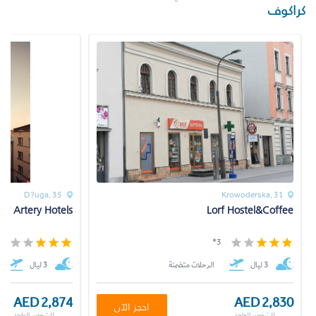
كراكوف
D?uga, 35
Krowoderska, 31
by Artery Hotels
Lorf Hostel&Coffee
*
3*
3 ليال
الرحلات متضمنة
3 ليال
AED 2,874
AED 2,830
احجز الآن
للشخص الواحد
للشخص الواحد