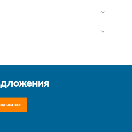
едложения
одписаться