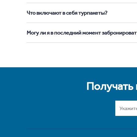
Что включают в себя турпакеты?
Могу ли я в последний момент забронироват
Получать