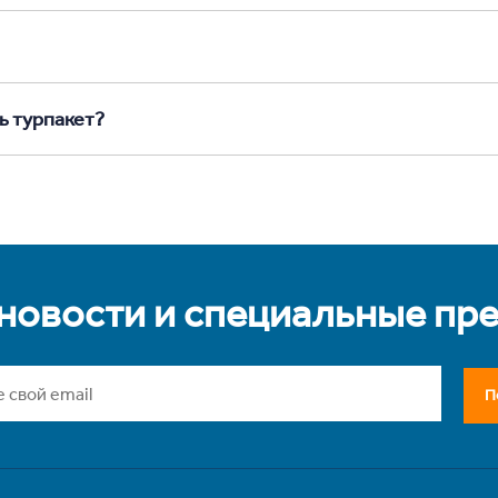
ь турпакет?
 новости и специальные пр
П