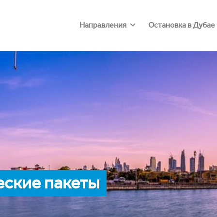
Направления
Остановка в Дубае
еские пакеты