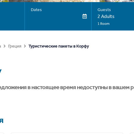
Dates
Guests
2 Adults
1 Room
Туристические пакеты в Корфу
а
Греция
у
едложения в настоящее время недоступны в вашем р
я