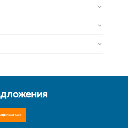
едложения
одписаться