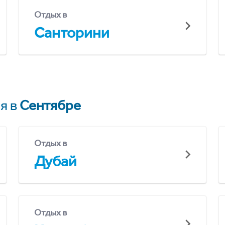
Отдых в
Санторини
я в
Сентябре
Отдых в
Дубай
Отдых в