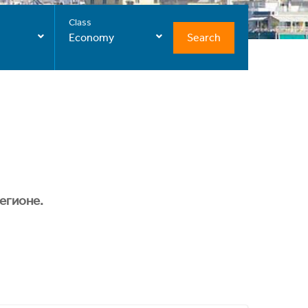
Class
Search
Economy
егионе.