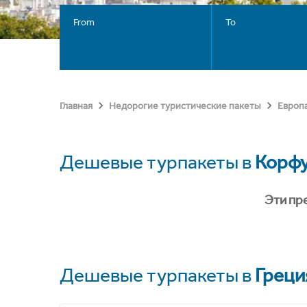
From
To
Главная
Недорогие туристические пакеты
Европ
Дешевые турпакеты в
Корф
Эти пр
Дешевые турпакеты в
Греци