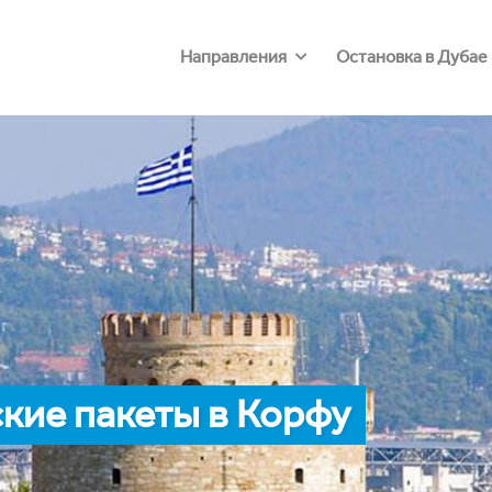
Направления
Остановка в Дубае
кие пакеты в Корфу