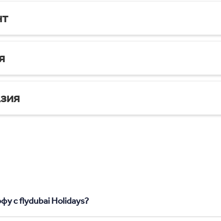
нт
я
зия
у с flydubai Holidays?