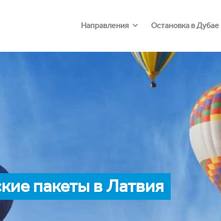
Направления
Остановка в Дубае
кие пакеты в Латвия