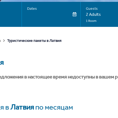
Dates
Guests
2 Adults
1 Room
Туристические пакеты в Латвия
а
я
едложения в настоящее время недоступны в вашем р
я в
Латвия
по месяцам