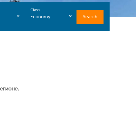
Class
Search
Economy
егионе.