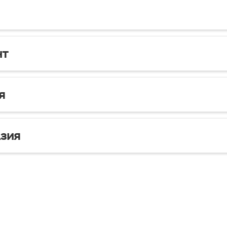
нт
я
зия