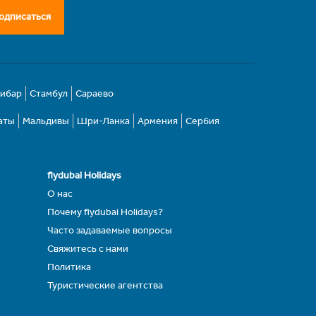
одписаться
зибар
Стамбул
Сараево
аты
Мальдивы
Шри-Ланка
Армения
Сербия
flydubai Holidays
О нас
Почему flydubai Holidays?
Часто задаваемые вопросы
Свяжитесь с нами
Политика
Туристические агентства